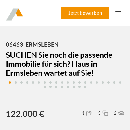
Zum
Inhalt
Jetzt bewerben
springen
06463
ERMSLEBEN
SUCHEN Sie noch die passende
Immobilie für sich? Haus in
Ermsleben wartet auf Sie!
122.000 €
1
3
2